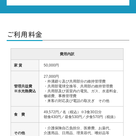
ご利用料金
費用内訳
家 賃
50,000円
27,000円
・外溝廻り及び共用部分の維持管理費
管理共益費
・共用部電球交換等、共用部の維持管理費
※水光熱費込
・共用部及び居室内の電気、ガス、水道料金、
修繕費、事務管理費
・来客の対応及び電話の取次ぎ その他
49,572円／名（税込）※3食30日分
食 費
朝食430円／昼食530円／夕食570円（税抜）
・介護保険自己負担分、医療費、お薬代、
その他
介護用品、日用品、理美容代、嗜好品等