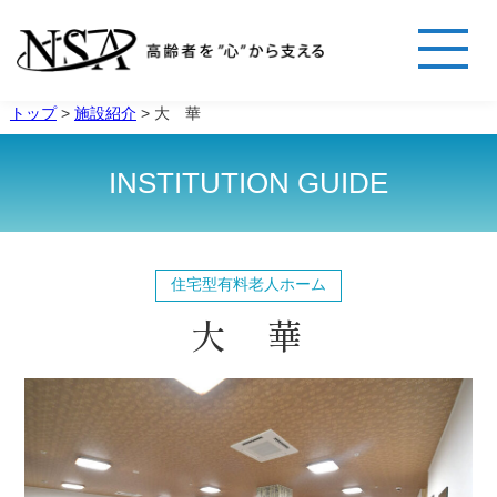
トップ
>
施設紹介
>
大 華
INSTITUTION GUIDE
住宅型有料老人ホーム
大 華