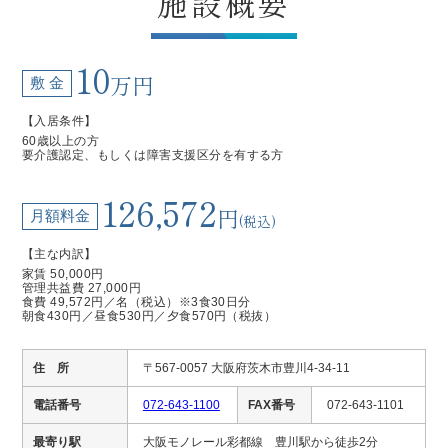
施設概要
10
万円
敷 金
【入居条件】
60歳以上の方
要介護認定、もしくは障害支援区分を有する方
126,572
円
月額料金
(税込)
【主な内訳】
家賃 50,000円
管理共益費 27,000円
食費 49,572円／名（税込）※3食30日分
朝食430円／昼食530円／夕食570円（税抜）
住 所
〒567-0057 大阪府茨木市豊川4-34-11
電話番号
072-643-1100
FAX番号
072-643-1101
最寄り駅
大阪モノレール彩都線 豊川駅から徒歩2分