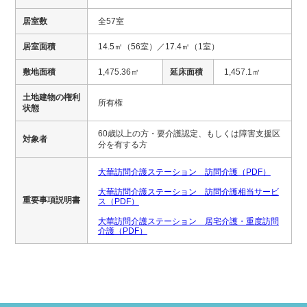
居室数
全57室
居室面積
14.5㎡（56室）／17.4㎡（1室）
敷地面積
1,475.36㎡
延床面積
1,457.1㎡
土地建物の権利
所有権
状態
60歳以上の方・要介護認定、もしくは障害支援区
対象者
分を有する方
大華訪問介護ステーション 訪問介護（PDF）
大華訪問介護ステーション 訪問介護相当サービ
重要事項説明書
ス（PDF）
大華訪問介護ステーション 居宅介護・重度訪問
介護（PDF）