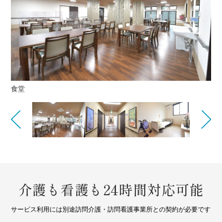
廊下
食堂
Previous
Next
介護も看護も24時間対応可能
サービス利用には別途訪問介護・訪問看護事業所との契約が必要です