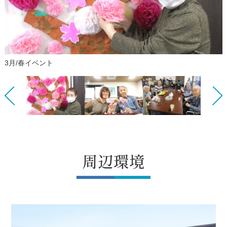
4月／お花見お茶会
3月/春イベント
Previous
Next
周辺環境