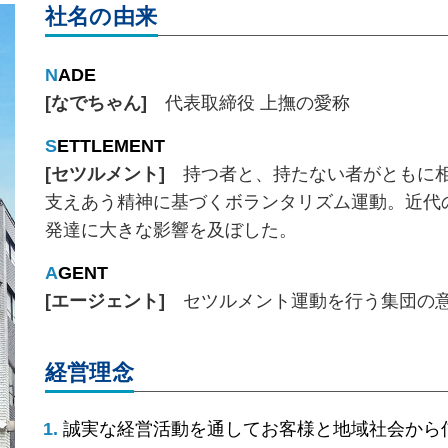
社名の由来
N
ADE
[なでちゃん]
代表取締役 上撫の愛称
S
ETTLEMENT
[セツルメント]
持つ者と、持たない者がともに相
支えあう精神に基づくボランタリズム運動。近代
発達に大きな影響を及ぼした。
A
GENT
[エージェント]
セツルメント運動を行う集団の
経営理念
誠実な経営活動を通してお客様と地域社会から